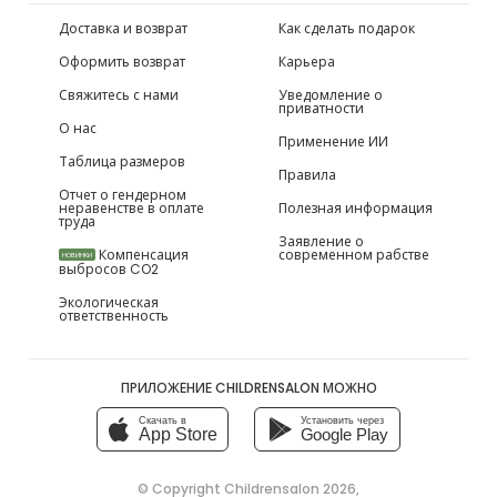
Доставка и возврат
Как сделать подарок
Оформить возврат
Карьера
Свяжитесь с нами
Уведомление о
приватности
О нас
Применение ИИ
Таблица размеров
Правила
Отчет о гендерном
неравенстве в оплате
Полезная информация
труда
Заявление о
Компенсация
современном рабстве
НОВИНКИ
выбросов CO2
Экологическая
ответственность
ПРИЛОЖЕНИЕ CHILDRENSALON МОЖНО
Скачать в
Установить через
App Store
Google Play
© Copyright
Childrensalon 2026
,