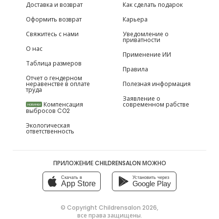
Доставка и возврат
Как сделать подарок
Оформить возврат
Карьера
Свяжитесь с нами
Уведомление о
приватности
О нас
Применение ИИ
Таблица размеров
Правила
Отчет о гендерном
неравенстве в оплате
Полезная информация
труда
Заявление о
Компенсация
современном рабстве
НОВИНКИ
выбросов CO2
Экологическая
ответственность
ПРИЛОЖЕНИЕ CHILDRENSALON МОЖНО
Скачать в
Установить через
App Store
Google Play
© Copyright
Childrensalon 2026
,
все права защищены.