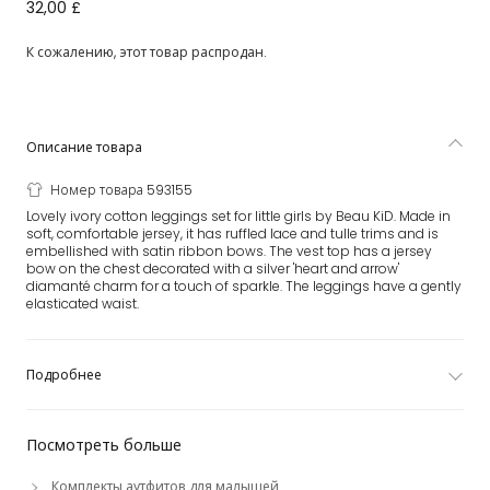
Girls Ivory Cotton & Lace Leggings Set
32,00 £
К сожалению, этот товар распродан.
Описание товара
Номер товара 593155
Lovely ivory cotton leggings set for little girls by Beau KiD. Made in
soft, comfortable jersey, it has ruffled lace and tulle trims and is
embellished with satin ribbon bows. The vest top has a jersey
bow on the chest decorated with a silver 'heart and arrow'
diamanté charm for a touch of sparkle. The leggings have a gently
elasticated waist.
Подробнее
Посмотреть больше
Комплекты аутфитов для малышей