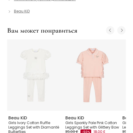
Beau KiD
Вам может понравиться
Beau KiD
Beau KiD
Beau
ву
Girls Ivory Cotton Ruffle
Girls Sparkly Pale Pink Cotton
Girls 
Leggings Set with Diamanté
Leggings Set with Glittery Bow
Leggi
Butterflies
35,00 £
18,00 £
35,00
-50%