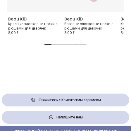
Beau KiD
Beau KiD
Beau
вые
Красные хлопковые носки с
Розовые хлопковые носки с
Кремо
рюшами для девочек
рюшами для девочек
рюшам
8,00 £
8,00 £
8,00 £
Свяжитесь с Клиентским сервисом
Напишите нам