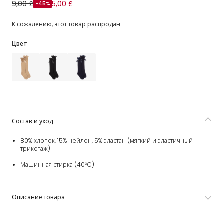
Гольфы бордовые с помпоном и бантами для девочек
9,00 £
5,00 £
-45%
К сожалению, этот товар распродан.
Цвет
Состав и уход
80% хлопок, 15% нейлон, 5% эластан (мягкий и эластичный
трикотаж)
Машинная стирка (40°C)
Описание товара