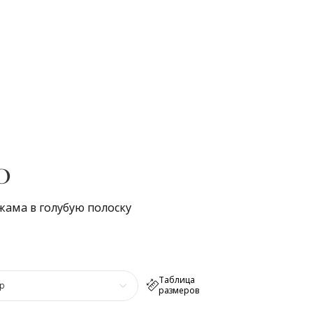
D
жама в голубую полоску
Таблица
р
размеров