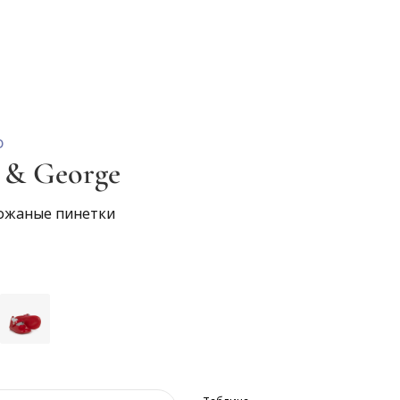
О
e & George
ожаные пинетки