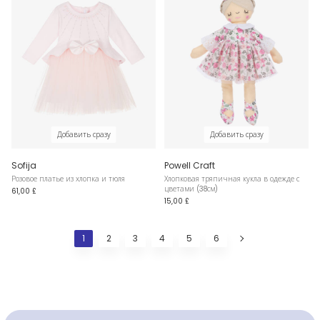
Добавить сразу
Добавить сразу
Sofija
Powell Craft
Розовое платье из хлопка и тюля
Хлопковая тряпичная кукла в одежде с
цветами (38см)
61,00 £
15,00 £
1
2
3
4
5
6