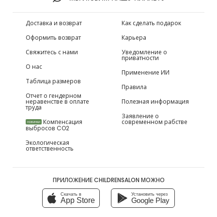
Доставка и возврат
Как сделать подарок
Оформить возврат
Карьера
Свяжитесь с нами
Уведомление о
приватности
О нас
Применение ИИ
Таблица размеров
Правила
Отчет о гендерном
неравенстве в оплате
Полезная информация
труда
Заявление о
Компенсация
современном рабстве
НОВИНКИ
выбросов CO2
Экологическая
ответственность
ПРИЛОЖЕНИЕ CHILDRENSALON МОЖНО
Скачать в
Установить через
App Store
Google Play