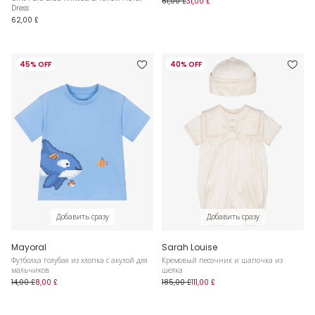
61,00 £
31,00 £
Dress
62,00 £
45% OFF
40% OFF
Добавить сразу
Добавить сразу
Mayoral
Sarah Louise
Футболка голубая из хлопка с акулой для
Кремовый песочник и шапочка из
мальчиков
шелка
14,00 £
8,00 £
185,00 £
111,00 £