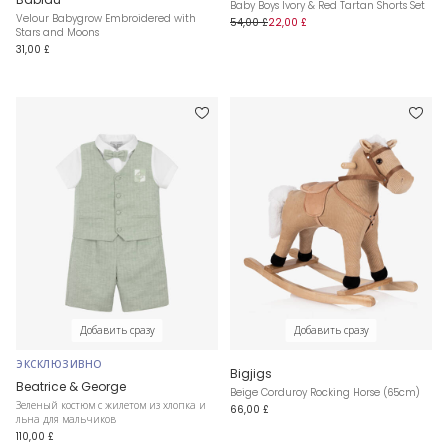
Baby Boys Ivory & Red Tartan Shorts Set
Velour Babygrow Embroidered with
54,00 £
22,00 £
Stars and Moons
31,00 £
Добавить сразу
Добавить сразу
ЭКСКЛЮЗИВНО
Bigjigs
Beatrice & George
Beige Corduroy Rocking Horse (65cm)
Зеленый костюм с жилетом из хлопка и
66,00 £
льна для мальчиков
110,00 £