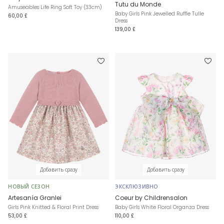
Tutu du Monde
Amuseables Life Ring Soft Toy (33cm)
Baby Girls Pink Jewelled Ruffle Tulle
60,00 £
Dress
139,00 £
Добавить сразу
Добавить сразу
НОВЫЙ СЕЗОН
ЭКСКЛЮЗИВНО
Artesanía Granlei
Coeur by Childrensalon
Girls Pink Knitted & Floral Print Dress
Baby Girls White Floral Organza Dress
53,00 £
110,00 £