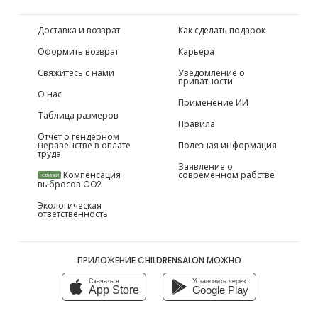
Доставка и возврат
Как сделать подарок
Оформить возврат
Карьера
Свяжитесь с нами
Уведомление о
приватности
О нас
Применение ИИ
Таблица размеров
Правила
Отчет о гендерном
неравенстве в оплате
Полезная информация
труда
Заявление о
Компенсация
современном рабстве
НОВИНКИ
выбросов CO2
Экологическая
ответственность
ПРИЛОЖЕНИЕ CHILDRENSALON МОЖНО
Скачать в
Установить через
App Store
Google Play