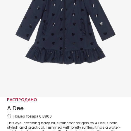
РАСПРОДАНО
A Dee
Номер товара 613800
Girls Navy Blue Hearts Raincoat with
This eye-catching navy blue raincoat for girls by A Dee is both
Ruffles
stylish and practical. Trimmed with pretty ruffles, it has a water-