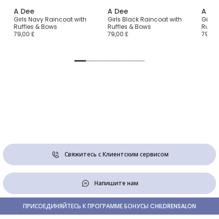
A Dee
A Dee
A De
at
Girls Navy Raincoat with
Girls Black Raincoat with
Girls
Ruffles & Bows
Ruffles & Bows
Ruffl
79,00 £
79,00 £
79,00
Свяжитесь с Клиентским сервисом
Напишите нам
ПРИСОЕДИНЯЙТЕСЬ К ПРОГРАММЕ БОНУСЫ CHILDRENSALON