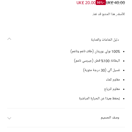
كيب واقي من المطر بغطاء رأس وبطانة مخططة لون زهري للبنات
UK£ 20.00
UK£ 40.00
-50%
للأسف, هذا المنتج قد نفذ.
دليل الخامات والعناية
100% بولي يوريثان (طلاء ناعم وناعم)
البطانة: 100% قطن (جيرسي ناعم)
غسيل آلي (30 درجة مئوية)
مقاوم للماء
مقاوم للرياح
يُحفظ بعيدًا عن الحرارة المباشرة
وصف التصميم