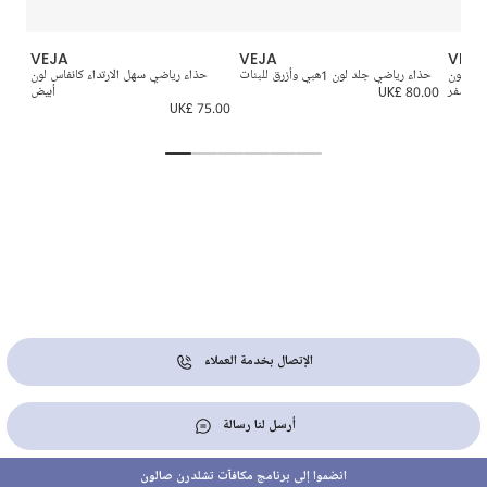
VEJA
VEJA
VEJA
اء رياضي بشريط لاصق V-12 جلد لون
حذاء رياضي جلد لون 1هبي وأزرق للبنات
حذاء رياضي سهل الارتداء كانفاس لون
 و أصفر
UK£ 80.00
أبيض
7.00
UK£ 75.00
UK
الإتصال بخدمة العملاء
أرسل لنا رسالة
انضموا إلى برنامج مكافآت تشلدرن صالون