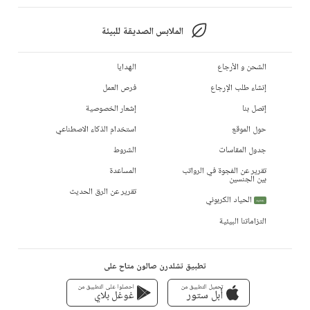
الملابس الصديقة للبيئة
الشحن و الأرجاع
الهدايا
إنشاء طلب الإرجاع
فرص العمل
إتصل بنا
إشعار الخصوصية
حول الموقع
استخدام الذكاء الاصطناعي
جدول المقاسات
الشروط
تقرير عن الفجوة في الرواتب
المساعدة
بين الجنسين
تقرير عن الرق الحديث
الحياد الكربوني
جديد
التزاماتنا البيئية
تطبيق تشلدرن صالون متاح على
تحميل التطبيق من
احصلوا على التطبيق من
أبل ستور
غوغل بلاي