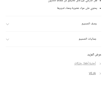
نعل خارجي غير قابل للانزلاق من مطاط الأمازون
يحتوي على مواد عضوية ومعاد تدويرها
وصف التصميم
جماليات التصميم
عرض المزيد
أحذية أطفال ماركات
VEJA