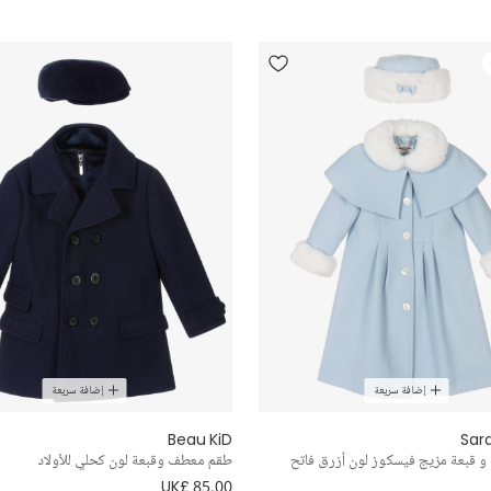
إضافة سريعة
إضافة سريعة
Beau KiD
Sar
 قبعة مزيج فيسكوز لون أزرق فاتح
طقم معطف وقبعة لون كحلي للأولاد
UK£ 85.00