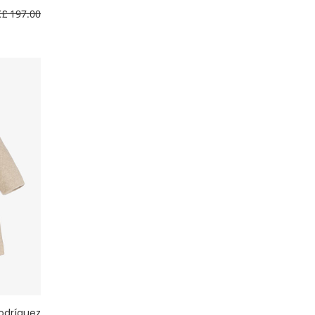
£ 197.00
Rachel Riley
16+ سنة
Romano
Sarah Louise
odríguez