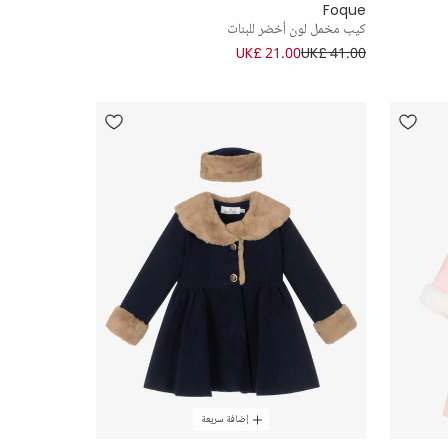
Foque
كيب مخمل لون أخضر للبنات
UK£ 21.00
UK£ 41.00
إضافة سريعة