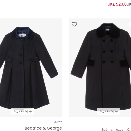
UK£ 92.00
UK
إضافة سريعة
إضافة سريعة
حصري
Beatrice & George
يكي صوف لون كحلي