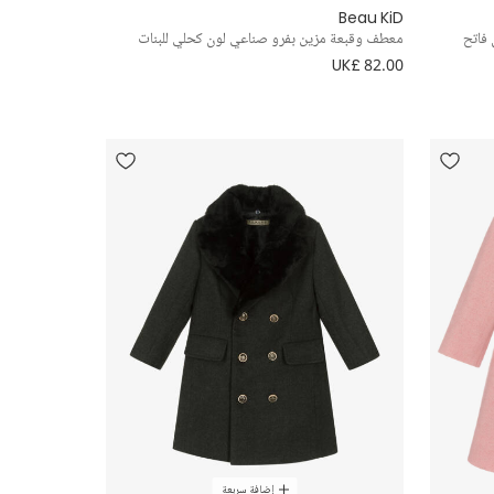
Beau KiD
فاتح
معطف وقبعة مزين بفرو صناعي لون كحلي للبنات
UK£ 82.00
إضافة سريعة