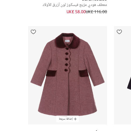
معطف هودي مزيج فيسكوز لون أزرق للأولاد
UK£ 58.00
UK£ 116.00
إضافة سريعة