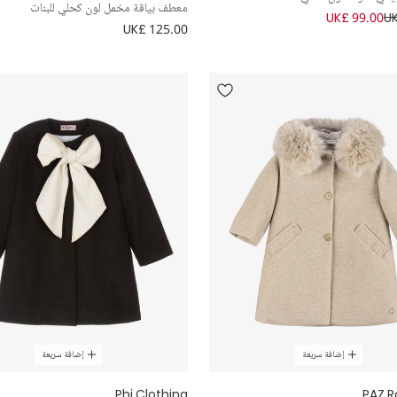
معطف بياقة مخمل لون كحلي للبنات
UK£ 99.00
UK
UK£ 125.00
إضافة سريعة
إضافة سريعة
Phi Clothing
PAZ R