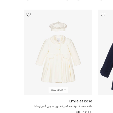
إضافة سريعة
Emile et Rose
طقم معطف وقبعة قطيفة لون عاجي للمولودات
UK£ 58.00