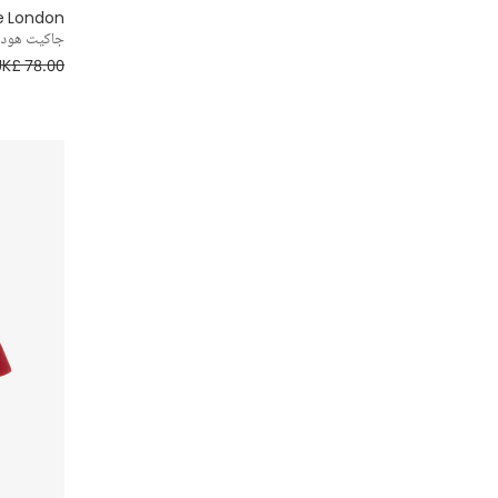
e London
جاكيت هودي
UK£ 78.00