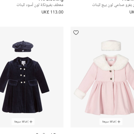
فرو صناعي لون بيج للبنات
معطف بفيونكة لون أسود للبنات
UK£ 113.00
UK
إضافة سريعة
إضافة سريعة