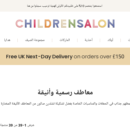
استمتعوا بخصم 10% على طلبيتكم الأولى كهدية ترحيب. سجلوا من هنا
ت
أولاد
أحذية
الماركات
مجموعة الصيف
هدايا
Free UK Next-Day Delivery
on orders over £150
معاطف رسمية وأنيقة
هر جذاب في الحفلات والمناسبات الخاصة بفضل تشكيلة تشلدرن صالون من المعاطف الأنيقة المختارة م
عرض
1-39
من
39
منتجا