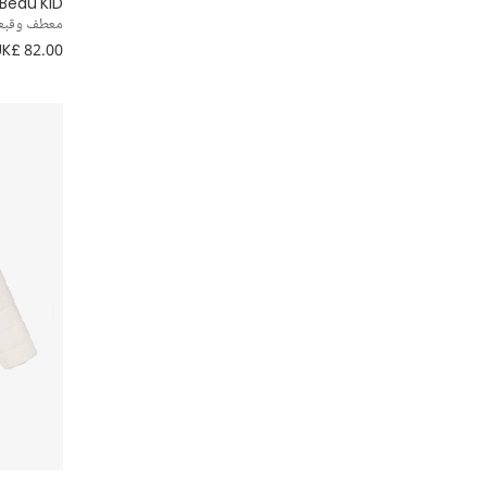
Beau KiD
معطف وقبعة 
UK£ 82.00