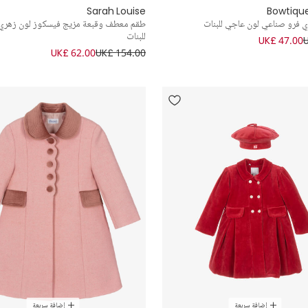
Sarah Louise
Bowtiqu
 فرو صناعي لون عاجي للبنات
طقم معطف وقبعة مزيج فيسكوز لون زهري 
للبنات
UK£ 47.00
UK£ 62.00
UK£ 154.00
إضافة سريعة
إضافة سريعة