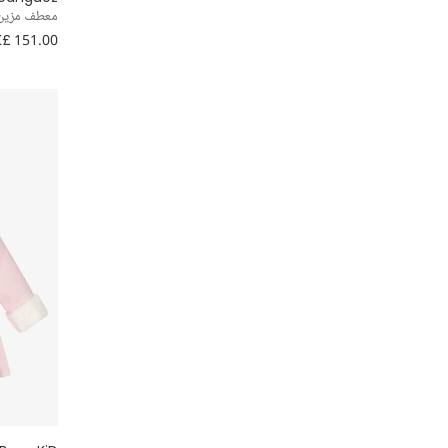
معطف مزين ب
£ 151.00