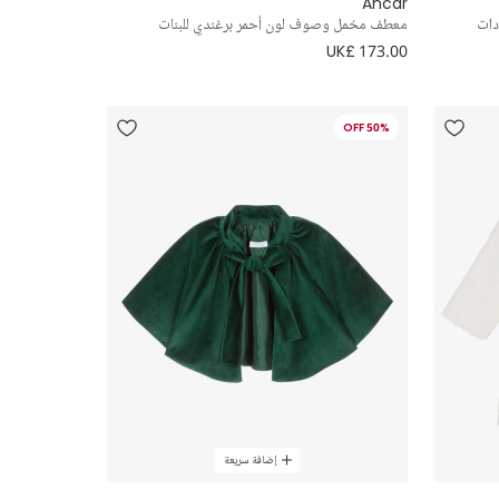
Ancar
دات
معطف مخمل وصوف لون أحمر برغندي للبنات
UK£ 173.00
50% OFF
إضافة سريعة