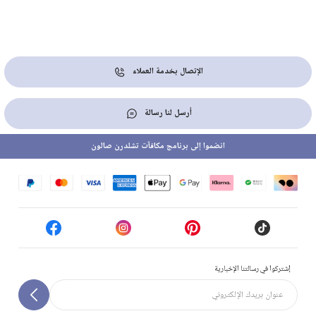
الإتصال بخدمة العملاء
أرسل لنا رسالة
انضموا إلى برنامج مكافآت تشلدرن صالون
إشتركوا في رسالتنا الإخبارية