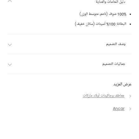
دليل الخامات والعناية
100% صوف (ناعم، متوسط الوزن)
البطانة: 100% أسيتات (ساتان خفيف)
وصف التصميم
جماليات التصميم
عرض المزيد
معاطف وجاكيتات أولاد ماركات
Ancar