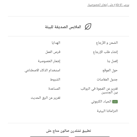
يرجى الاطلاع على إشعار الخصوصية.
الملابس الصديقة للبيئة
الشحن و الأرجاع
الهدايا
إنشاء طلب الإرجاع
فرص العمل
إتصل بنا
إشعار الخصوصية
حول الموقع
استخدام الذكاء الاصطناعي
جدول المقاسات
الشروط
تقرير عن الفجوة في الرواتب
المساعدة
بين الجنسين
تقرير عن الرق الحديث
الحياد الكربوني
جديد
التزاماتنا البيئية
تطبيق تشلدرن صالون متاح على