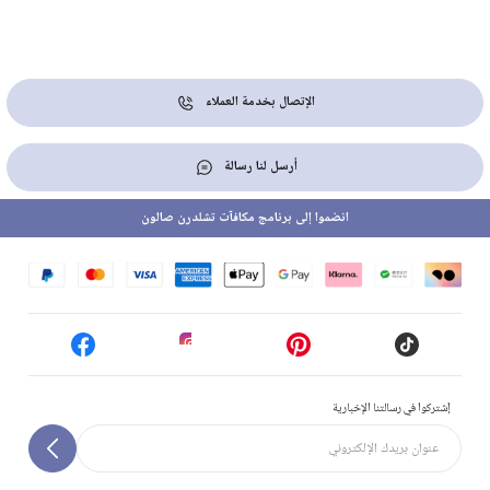
الإتصال بخدمة العملاء
أرسل لنا رسالة
انضموا إلى برنامج مكافآت تشلدرن صالون
إشتركوا في رسالتنا الإخبارية