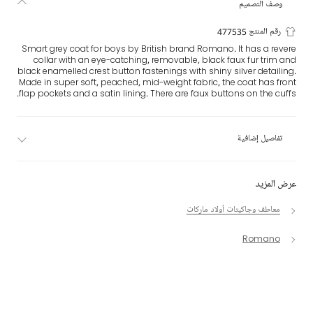
وصف التصميم
رقم المنتج 477535
Smart grey coat for boys by British brand Romano. It has a revere
collar with an eye-catching, removable, black faux fur trim and
black enamelled crest button fastenings with shiny silver detailing.
Made in super soft, peached, mid-weight fabric, the coat has front
flap pockets and a satin lining. There are faux buttons on the cuffs.
تفاصيل إضافية
عرض المزيد
معاطف وجاكيتات أولاد ماركات
Romano