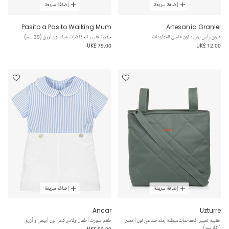
إضافة سريعة
إضافة سريعة
Pasito a Pasito Walking Mum
Artesanía Granlei
طوق رأس بورود لون عاجي للمولودات
حقيبة تغيير الحفاضات شبك لون أزرق (39 سم)
UK£ 79.00
UK£ 12.00
إضافة سريعة
إضافة سريعة
Ancar
Uzturre
حقيبة تغيير الحفاضات مبطنة جلد صناعي لون أخضر
طقم شورت أطفال ولادي قطن لون أبيض و أزرق
(40 سم)