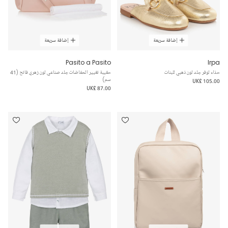
إضافة سريعة
إضافة سريعة
Pasito a Pasito
Irpa
حذاء لوفر جلد لون ذهبي للبنات
حقيبة تغيير الحفاضات جلد صناعي لون زهري فاتح (41
سم)
UK£ 105.00
UK£ 87.00