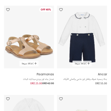
40% OFF
إضافة سريعة
إضافة سريعة
Pisamonas
Ancar
بدلة رسمية صوف وقطن لون عاجي وكحلي للأولاد
صندل جلد لون وردي ميتاليك للبنات
UK£ 25.00
UK£ 42.00
UK£ 55.00