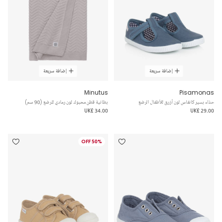
إضافة سريعة
إضافة سريعة
Minutus
Pisamonas
حذاء بسير كانفاس لون أزرق للأطفال الرضع
بطانية قطن محبوك لون رمادي للرضع (90 سم)
UK£ 34.00
UK£ 29.00
50% OFF