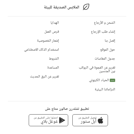
الملابس الصديقة للبيئة
الشحن و الأرجاع
الهدايا
إنشاء طلب الإرجاع
فرص العمل
إتصل بنا
إشعار الخصوصية
حول الموقع
استخدام الذكاء الاصطناعي
جدول المقاسات
الشروط
تقرير عن الفجوة في الرواتب
المساعدة
بين الجنسين
تقرير عن الرق الحديث
الحياد الكربوني
جديد
التزاماتنا البيئية
تطبيق تشلدرن صالون متاح على
تحميل التطبيق من
احصلوا على التطبيق من
أبل ستور
غوغل بلاي