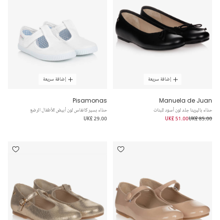
إضافة سريعة
إضافة سريعة
Pisamonas
Manuela de Juan
حذاء باليرينا جلد لون أسود للبنات
حذاء بسير كانفاس لون أبيض للأطفال الرضع
UK£ 29.00
UK£ 51.00
UK£ 85.00