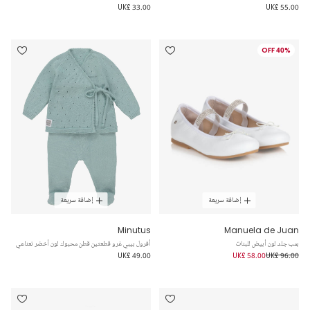
UK£ 33.00
UK£ 55.00
40% OFF
إضافة سريعة
إضافة سريعة
Minutus
Manuela de Juan
بمب جلد لون أبيض للبنات
أفرول بيبي غرو قطعتين قطن محبوك لون أخضر نعناعي
UK£ 49.00
UK£ 58.00
UK£ 96.00