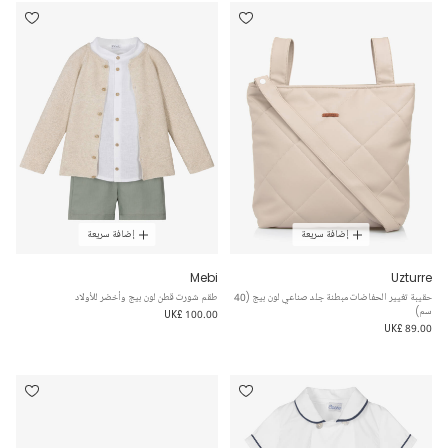
إضافة سريعة
إضافة سريعة
Mebi
Uzturre
حقيبة تغيير الحفاضات مبطنة جلد صناعي لون بيج (40
طقم شورت قطن لون بيج وأخضر للأولاد
سم)
UK£ 100.00
UK£ 89.00