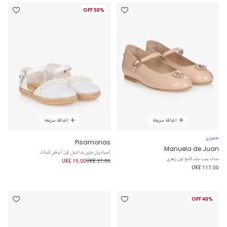
50% OFF
إضافة سريعة
إضافة سريعة
حصري
Pisamonas
Manuela de Juan
إسبادريل مزين بدانتيل لون أبيض للبنات
حذاء بمب جلد لامع لون زهري
UK£ 19.00
UK£ 37.00
UK£ 117.00
40% OFF