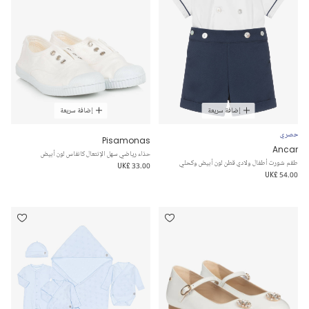
إضافة سريعة
إضافة سريعة
حصري
Pisamonas
Ancar
حذاء رياضي سهل الإنتعال كانفاس لون أبيض
طقم شورت أطفال ولادي قطن لون أبيض وكحلي
UK£ 33.00
UK£ 54.00