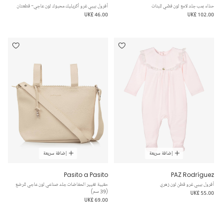
حذاء بمب جلد لامع لون فضّي للبنات
أفرول بيبي غرو أكريليك محبوك لون عاجي- قطعتان
UK£ 46.00
UK£ 102.00
إضافة سريعة
إضافة سريعة
Pasito a Pasito
PAZ Rodríguez
أفرول بيبي غرو قطن لون زهري
حقيبة تغيير الحفاضات جلد صناعي لون عاجي للرضع
(39 سم)
UK£ 55.00
UK£ 69.00