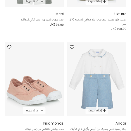
إضافة سريعة
إضافة سريعة
Mebi
Uzturre
حقيبة ظهر لتغيير الحفاضات جلد صناعي لون بيج (37
طقم شورت كتان لون أخضر كاكي للمواليد
سم)
UK£ 91.00
UK£ 100.00
إضافة سريعة
إضافة سريعة
Pisamonas
Ancar
بدلة رسمية قطن وصوف لون أبيض وأزرق فاتح للأولاد
حذاء رياضي كانفاس لون زهري للبنات