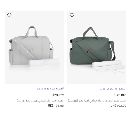
المنتج قد يتوفر قريباً
المنتج قد يتوفر قريباً
Uzturre
Uzturre
حقيبة تغيير الحفاضات جلد صناعي لون أخضر (36 سم)
حقيبة تغيير جلد صناعي لون رمادي (41 سم)
UK£ 103.00
UK£ 103.00