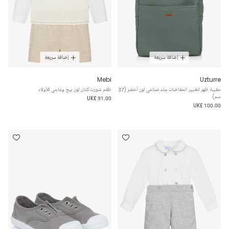
إضافة سريعة
إضافة سريعة
Mebi
Uzturre
حقيبة ظهر لتغيير الحفاضات جلد صناعي لون أخضر (37
طقم شورت كتان لون بيج وعاجي للأولاد
سم)
UK£ 91.00
UK£ 100.00