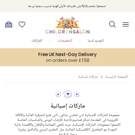
مكافآت تشلدرن صالون | اجمعوا النقاط مع كل عملية شراء لتحصلوا على هدايا حصرية وعروض مصممة خصيصا لتلبي
استمتعوا بخصم 10% على طلبيتكم الأولى كهدية ترحيب. سجلوا من هنا
متطلباتكم
الجديد لدينا
التخفيضات
الماركات
Free UK Next-Day Delivery
on orders over £150
الصفحة الرئيسية
ماركات إسبانية
ماركات إسبانية
مجموعة الماركات الإسبانية لدى تشلدرن صالون، التي تضع الحرفية العالية والأناقة
الأوروبية في المقدمة، تبتكر تصاميم فاخرة للارتداء اليومي والمناسبات الخاصة.
اكتشفوا مجموعات الماركات الإسبانية، حيث تلتقي الفخامة والإتقان والأقمشة عالية
الجودة مع التفاصيل الكلاسيكية الخالدة، مثل التطريز اليدوي والدانتيل وغرزة
سموك الرقيقة.