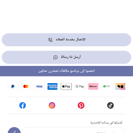
الإتصال بخدمة العملاء
أرسل لنا رسالة
انضموا إلى برنامج مكافآت تشلدرن صالون
إشتركوا في رسالتنا الإخبارية