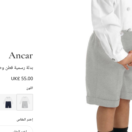
Ancar
بدلة رسمية قطن وص
UK£ 55.00
اللون
إختر المقاس
إختر المقاس