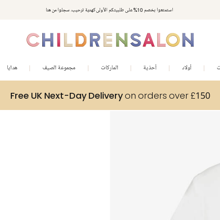
استمتعوا بخصم 10% على طلبيتكم الأولى كهدية ترحيب. سجلوا من هنا
ت
أولاد
أحذية
الماركات
مجموعة الصيف
هدايا
Free UK Next-Day Delivery
on orders over £150