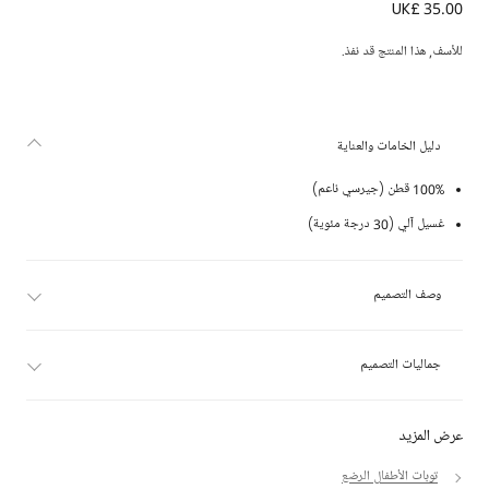
UK£ 35.00
تيشيرت بشعار المهر قطن لون أحمر للأولاد الرضع
للأسف, هذا المنتج قد نفذ.
دليل الخامات والعناية
100% قطن (جيرسي ناعم)
غسيل آلي (30 درجة مئوية)
وصف التصميم
جماليات التصميم
عرض المزيد
توبات الأطفال الرضع