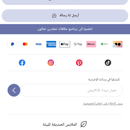
أرسل لنا رسالة
انضموا إلى برنامج مكافآت تشلدرن صالون
إشتركوا في رسالتنا الإخبارية
يرجى الاطلاع على إشعار الخصوصية.
الملابس الصديقة للبيئة