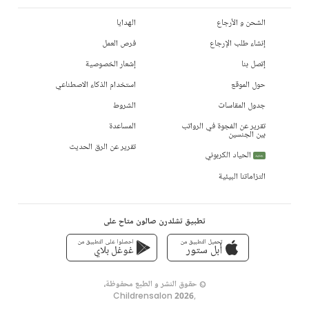
الشحن و الأرجاع
الهدايا
إنشاء طلب الإرجاع
فرص العمل
إتصل بنا
إشعار الخصوصية
حول الموقع
استخدام الذكاء الاصطناعي
جدول المقاسات
الشروط
تقرير عن الفجوة في الرواتب
المساعدة
بين الجنسين
تقرير عن الرق الحديث
الحياد الكربوني
جديد
التزاماتنا البيئية
تطبيق تشلدرن صالون متاح على
تحميل التطبيق من
احصلوا على التطبيق من
أبل ستور
غوغل بلاي
© حقوق النشر و الطبع محفوظة،
Childrensalon 2026
,