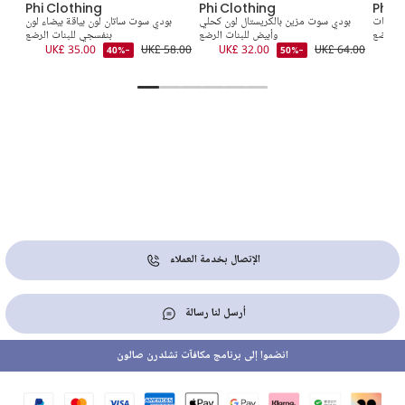
Phi Clothing
Phi Clothing
Phi C
 للبنات
بودي سوت مزين بالكريستال لون كحلي
بودي سوت ساتان لون بياقة بيضاء لون
بودي
الرضع
وأبيض للبنات الرضع
بنفسجي للبنات الرضع
2.00
UK£ 35.00
UK£ 58.00
UK£ 32.00
UK£ 64.00
UK
-40%
-50%
الإتصال بخدمة العملاء
أرسل لنا رسالة
انضموا إلى برنامج مكافآت تشلدرن صالون