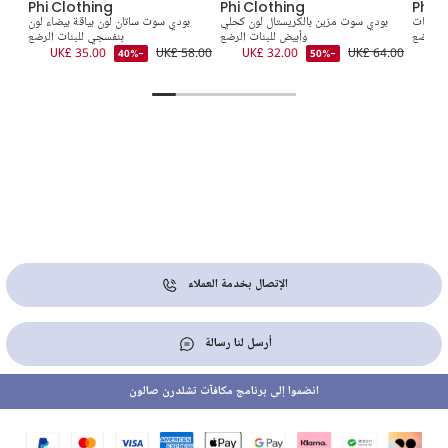
Phi Clothing
Phi Clothing
Phi C
 للبنات
بودي سوت مزين بالكريستال لون كحلي
بودي سوت ساتان لون بياقة بيضاء لون
بودي
الرضع
وأبيض للبنات الرضع
بنفسجي للبنات الرضع
2.00
UK£ 35.00
UK£ 58.00
UK£ 32.00
UK£ 64.00
UK
-40%
-50%
الإتصال بخدمة العملاء
أرسل لنا رسالة
انضموا إلى برنامج مكافآت تشلدرن صالون