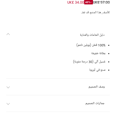
بودي سوت مزين بفيونكات لون زهري وعاجي للبنات الرضع
UK£ 34.00
UK£ 57.00
-40%
للأسف, هذا المنتج قد نفذ.
دليل الخامات والعناية
100% قطن (بوبلين ناعم)
بطانة خفيفة
غسيل آلي (30 درجة مئوية)
صنع في أوروبا
وصف التصميم
جماليات التصميم