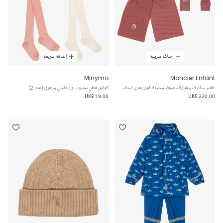
إضافة سريعة
إضافة سريعة
Minymo
Moncler Enfant
طقم سكارف وقفازات صوف محبوك لون زهري للبنات
كولون قطن محبوك لون عاجي وزهري (عدد 2)
UK£ 19.00
UK£ 220.00