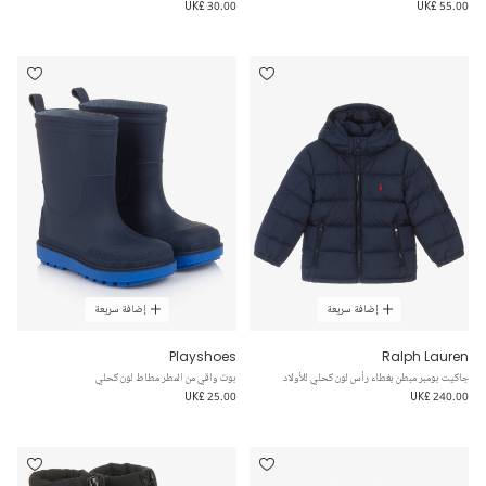
UK£ 30.00
UK£ 55.00
إضافة سريعة
إضافة سريعة
Playshoes
Ralph Lauren
جاكيت بومبر مبطن بغطاء رأس لون كحلي للأولاد
بوت واقي من المطر مطاط لون كحلي
UK£ 25.00
UK£ 240.00