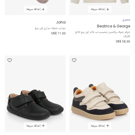
إضافة سريعة
إضافة سريعة
حصري
Joha
Beatrice & George
جوارب صوف حراري لون بيج
بلوفر صوف وكشمير بتصميم دب طائر لون بيج فاتح
UK£ 11.00
للأولاد
UK£ 58.00
إضافة سريعة
إضافة سريعة