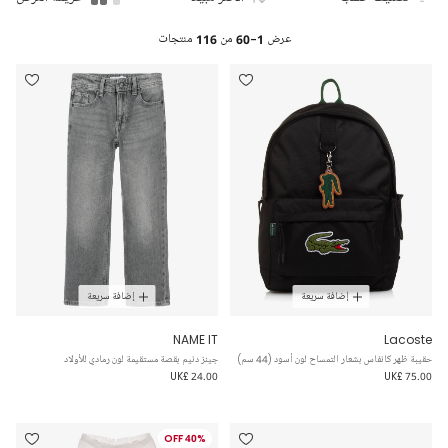
عرض
1-60
من
116
منتجات
إضافة سريعة
إضافة سريعة
NAME IT
Lacoste
حقيبة ظهر كانفاس بشعار التمساح لون أسود (44 سم)
جينز دنيم بقصة مستقيمة لون رمادي للأولاد
UK£ 24.00
UK£ 75.00
40% OFF