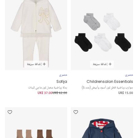
إضافة سريعة
إضافة سريعة
حصري
حصري
Sofija
Childrensalon Essentials
جوارب رياضية قطن لون أسود وأبيض (عدد 5)
بدلة رياضية مخمل لون عاجي للبنات
UK£ 37.00
UK£ 62.00
UK£ 15.00