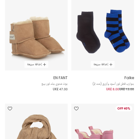
إضافة سريعة
إضافة سريعة
EN FANT
Falke
جوارب قطن لون أسود وأزرق (عدد 2)
بوت شتوي جلد لون بيج
UK£ 47.00
UK£ 8.00
UK£ 13.00
40% OFF