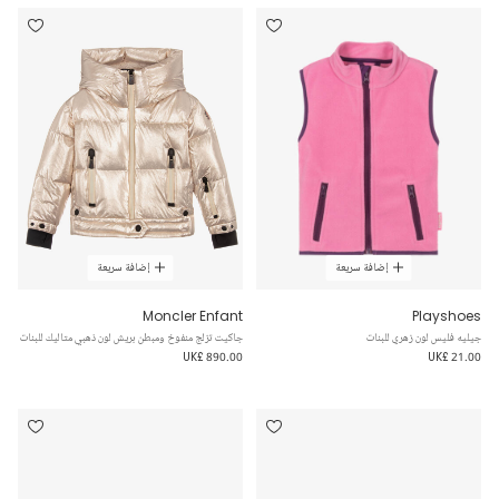
إضافة سريعة
إضافة سريعة
Moncler Enfant
Playshoes
جيليه فليس لون زهري للبنات
جاكيت تزلج منفوخ ومبطن بريش لون ذهبي متاليك للبنات
UK£ 890.00
UK£ 21.00