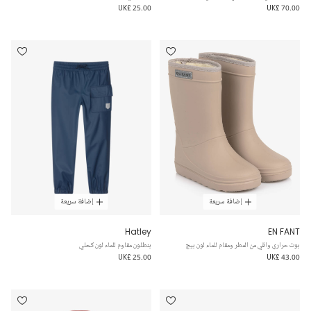
UK£ 25.00
UK£ 70.00
إضافة سريعة
إضافة سريعة
Hatley
EN FANT
بوت حراري واقي من المطر ومقام للماء لون بيج
بنطلون مقاوم للماء لون كحلي
UK£ 25.00
UK£ 43.00