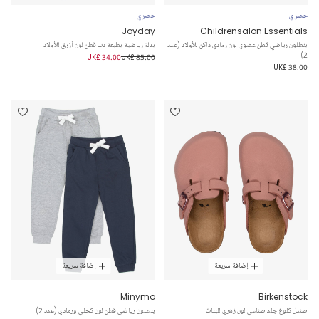
حصري
حصري
Joyday
Childrensalon Essentials
بنطلون رياضي قطن عضوي لون رمادي داكن للأولاد (عدد
بدلة رياضية بطبعة دب قطن لون أزرق للأولاد
2)
UK£ 34.00
UK£ 85.00
UK£ 38.00
إضافة سريعة
إضافة سريعة
Minymo
Birkenstock
صندل كلوغ جلد صناعي لون زهري للبنات
بنطلون رياضي قطن لون كحلي ورمادي (عدد 2)