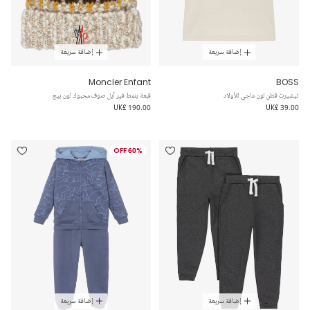
إضافة سريعة
إضافة سريعة
Moncler Enfant
BOSS
تيشيرت قطن لون عاجي للأولاد
قبعة بنمط فير آيل صوف محبوك لون بيج
UK£ 190.00
UK£ 39.00
60% OFF
إضافة سريعة
إضافة سريعة