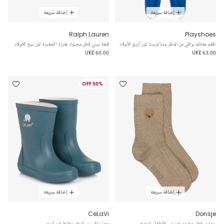
إضافة سريعة
إضافة سريعة
Ralph Lauren
Playshoes
طقم معطف واقي من المطر وسالوبيت لون أزرق للأولاد
قبعة بيني قطن محبوك بغرزة الضفيرة لون بيج للأولاد
UK£ 60.00
UK£ 63.00
50% OFF
إضافة سريعة
إضافة سريعة
CeLaVi
Donsje
جوارب قطن عضوي لون بني للأطفال الرضع
بوت واقي من المطر مطاط لون أزرق