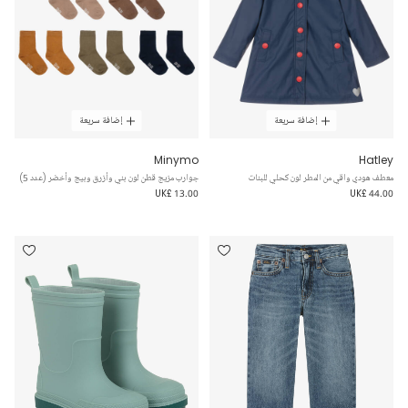
إضافة سريعة
إضافة سريعة
Minymo
Hatley
معطف هودي واقي من المطر لون كحلي للبنات
جوارب مزيج قطن لون بني وأزرق وبيج وأخضر (عدد 5)
UK£ 13.00
UK£ 44.00