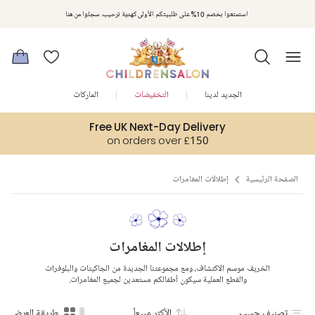
مكافآت تشلدرن صالون | اجمعوا النقاط مع كل عملية شراء لتحصلوا على هدايا حصرية وعروض مصممة خصيصا لتلبي
استمتعوا بخصم 10% على طلبيتكم الأولى كهدية ترحيب. سجلوا من هنا
متطلباتكم
الجديد لدينا
التخفيضات
الماركات
Free UK Next-Day Delivery
on orders over £150
الصفحة الرئيسية
إطلالات المغامرات
إطلالات المغامرات
الخريف موسم الاكتشاف، ومع مجموعتنا الجديدة من الجاكيتات والبلوفرات
والقطع العملية سيكون أطفالكم مستعدين لجميع المغامرات.
تصنيف حسب
الأكثر مبيعاً
طريقة العرض