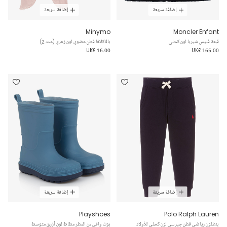
إضافة سريعة
إضافة سريعة
Minymo
Moncler Enfant
قبعة فليس شيربا لون كحلي
بالاكلافا قطن عضوي لون زهري (عدد 2)
UK£ 16.00
UK£ 165.00
إضافة سريعة
إضافة سريعة
Playshoes
Polo Ralph Lauren
بنطلون رياضي قطن جيرسي لون كحلي للأولاد
بوت واقي من المطر مطاط لون أزرق متوسط