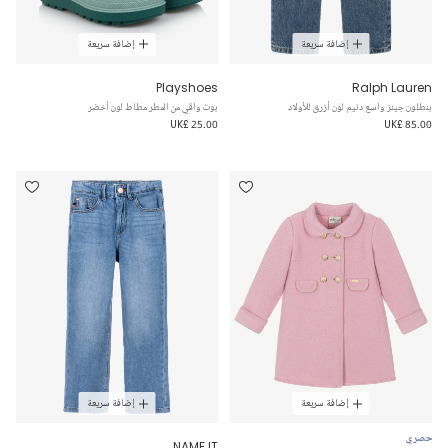
إضافة سريعة
إضافة سريعة
Playshoes
Ralph Lauren
بنطلون جينز واسع دنيم لون أزرق للأولاد
بوت واقي من المطر مطاط لون أخضر
UK£ 25.00
UK£ 85.00
إضافة سريعة
إضافة سريعة
حصري
NAME IT