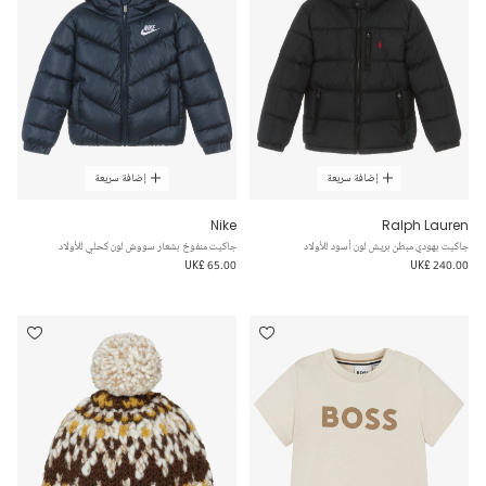
إضافة سريعة
إضافة سريعة
Nike
Ralph Lauren
جاكيت بهودي مبطن بريش لون أسود للأولاد
جاكيت منفوخ بشعار سووش لون كحلي للأولاد
UK£ 65.00
UK£ 240.00