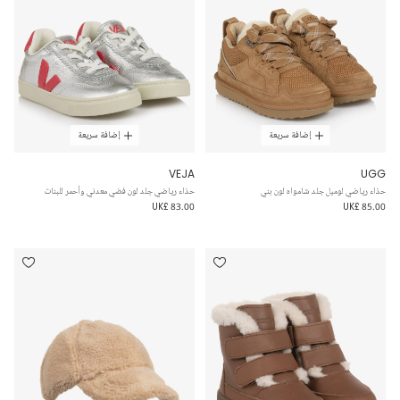
إضافة سريعة
إضافة سريعة
VEJA
UGG
حذاء رياضي لوميل جلد شامواه لون بني
حذاء رياضي جلد لون فضي معدني وأحمر للبنات
UK£ 83.00
UK£ 85.00