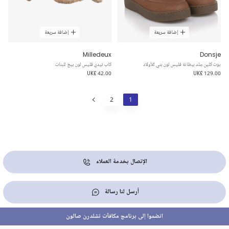
إضافة سريعة
إضافة سريعة
Milledeux
Donsje
بوت كلين جلد ببطانة فليس لون بني للأولاد
كاب تيدي فليس لون بيج للبنات
UK£ 42.00
UK£ 129.00
2
1
الإتصال بخدمة العملاء
أرسل لنا رسالة
انضموا إلى برنامج مكافآت تشلدرن صالون