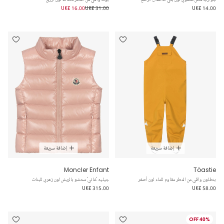
UK£ 16.00
UK£ 31.00
UK£ 14.00
إضافة سريعة
إضافة سريعة
Moncler Enfant
Töastie
بنطلون واقي من المطر مقاوم للماء لون أصفر
جيليه 'غاني' محشو بالريش لون زهري للبنات
UK£ 315.00
UK£ 58.00
40% OFF