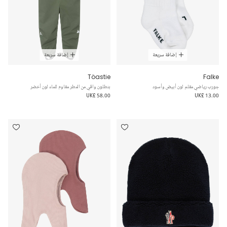
إضافة سريعة
إضافة سريعة
Töastie
Falke
جورب رياضي مقلم لون أبيض وأسود
بنطلون واقي من المطر مقاوم للماء لون أخضر
UK£ 58.00
UK£ 13.00