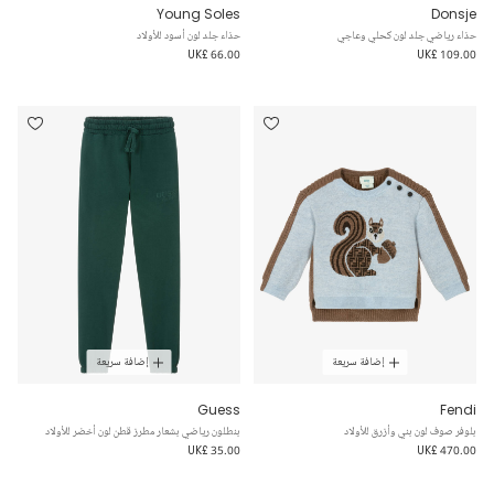
Young Soles
Donsje
حذاء رياضي جلد لون كحلي وعاجي
حذاء جلد لون أسود للأولاد
UK£ 66.00
UK£ 109.00
إضافة سريعة
إضافة سريعة
Guess
Fendi
بلوفر صوف لون بني وأزرق للأولاد
بنطلون رياضي بشعار مطرز قطن لون أخضر للأولاد
UK£ 35.00
UK£ 470.00