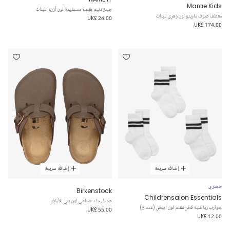
Marae Kids
جينز دنيم بقصة مستقيمة لون أزرق للبنات
معطف صوف مارينو لون زهري للبنات
UK£ 24.00
UK£ 174.00
إضافة سريعة
إضافة سريعة
حصري
Birkenstock
Childrensalon Essentials
صندل جلد صناعي لون بني للأولاد
جوارب رياضية قطن مقلم لون أبيض (عدد 3)
UK£ 55.00
UK£ 12.00