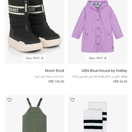
إضافة سريعة
إضافة سريعة
Moon Boot
Little Blue House by Hatley
معطف واقي من المطر مقاوم للماء لون بنفسجي للبنات
حذاء بارك بسحاب لون أسود
UK£ 145.00
UK£ 44.00