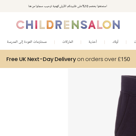
استمتعوا بخصم 10% على طلبيتكم الأولى كهدية ترحيب. سجلوا من هنا
ت
أولاد
أحذية
الماركات
مستلزمات العودة إلى المدرسة
Free UK Next-Day Delivery
on orders over £150