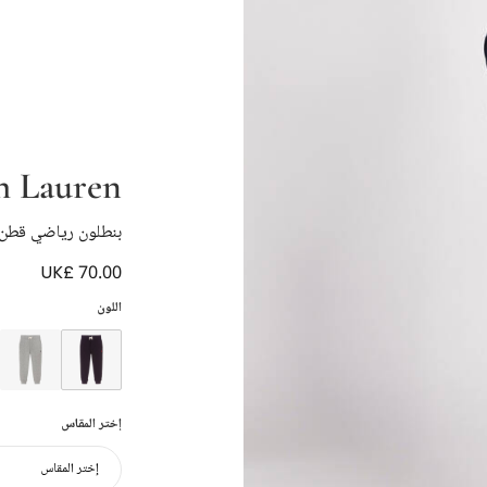
h Lauren
بنطلون رياضي قطن 
UK£ 70.00
اللون
إختر المقاس
إختر المقاس