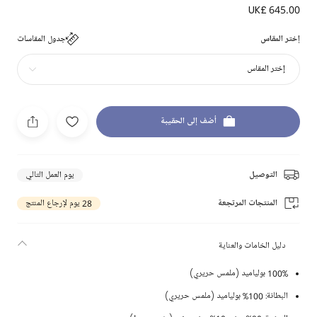
UK£ 645.00
إختر المقاس
جدول المقاسات
إختر المقاس
أضف إلى الحقيبة
التوصيل
يوم العمل التالي
المنتجات المرتجعة
28 يوم لإرجاع المنتج
دليل الخامات والعناية
100% بولياميد (ملمس حريري)
البطانة: 100% بولياميد (ملمس حريري)