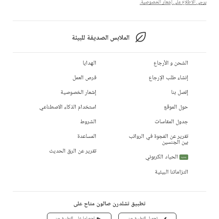
يرجى الاطلاع على إشعار الخصوصية.
الملابس الصديقة للبيئة
الشحن و الأرجاع
الهدايا
إنشاء طلب الإرجاع
فرص العمل
إتصل بنا
إشعار الخصوصية
حول الموقع
استخدام الذكاء الاصطناعي
جدول المقاسات
الشروط
تقرير عن الفجوة في الرواتب
المساعدة
بين الجنسين
تقرير عن الرق الحديث
الحياد الكربوني
جديد
التزاماتنا البيئية
تطبيق تشلدرن صالون متاح على
تحميل التطبيق من
احصلوا على التطبيق من