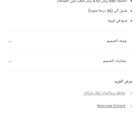
الحشوة: 90% ريش، 10% ريش صغير (وزن متوسط)
غسيل آلي (30 درجة مئوية)
صنع في أوروبا
وصف التصميم
جماليات التصميم
عرض المزيد
معاطف وجاكيتات أولاد ماركات
Moncler Enfant