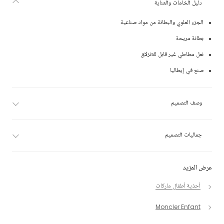
دليل الخامات والعناية
الجزء العلوي والبطانة من مواد صناعية
بطانة مريحة
نعل مطاطي غير قابل للانزلاق
صنع في إيطاليا
وصف التصميم
جماليات التصميم
عرض المزيد
أحذية أطفال ماركات
Moncler Enfant