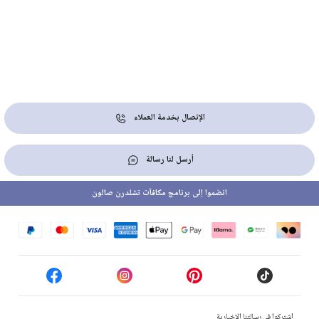
الإتصال بخدمة العملاء
أرسل لنا رسالة
انضموا إلى برنامج مكافآت تشلدرن صالون
إشتركوا في رسالتنا الإخبارية