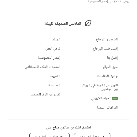
يرجى الاطلاع على إشعار الخصوصية.
الملابس الصديقة للبيئة
الشحن و الأرجاع
الهدايا
إنشاء طلب الإرجاع
فرص العمل
إتصل بنا
إشعار الخصوصية
حول الموقع
استخدام الذكاء الاصطناعي
جدول المقاسات
الشروط
تقرير عن الفجوة في الرواتب
المساعدة
بين الجنسين
تقرير عن الرق الحديث
الحياد الكربوني
جديد
التزاماتنا البيئية
تطبيق تشلدرن صالون متاح على
تحميل التطبيق من
احصلوا على التطبيق من