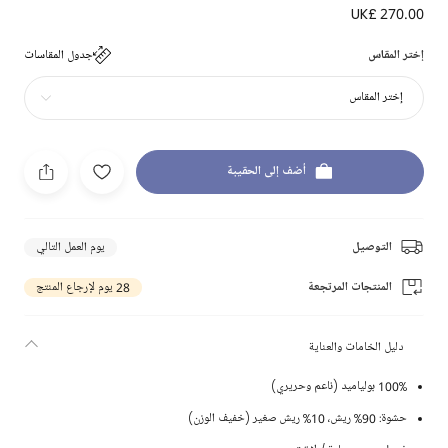
UK£ 270.00
إختر المقاس
جدول المقاسات
إختر المقاس
أضف إلى الحقيبة
التوصيل
يوم العمل التالي
المنتجات المرتجعة
28 يوم لإرجاع المنتج
دليل الخامات والعناية
100% بولياميد (ناعم وحريري)
حشوة: 90% ريش، 10% ريش صغير (خفيف الوزن)