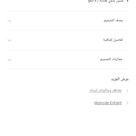
غسيل يدوي بعناية / لا تنقع
وصف التصميم
تفاصيل إضافية
جماليات التصميم
عرض المزيد
معاطف وجاكيتات للبنات
Moncler Enfant