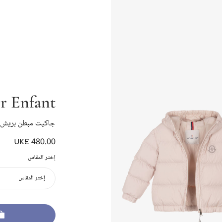
r Enfant
جاكيت مبطن بريش ل
UK£ 480.00
إختر المقاس
إختر المقاس