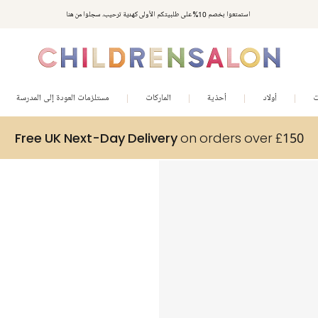
استمتعوا بخصم 10% على طلبيتكم الأولى كهدية ترحيب. سجلوا من هنا
ت
أولاد
أحذية
الماركات
مستلزمات العودة إلى المدرسة
Free UK Next-Day Delivery
on orders over £150