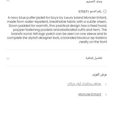
وصف التصميم
رقم المنتج 575571
A navy blue puffer jacket for boys by luxury brand Moncler Enfant,
made from water-repellent, breathable fabric with a subtle sheen.
Down padded for warmth, this practical design has a fixed hood,
popper fastening pockets and elasticated cuffs and hem. The
brand's iconic felt logo patch can be seen on one sleeve and to
complete the stylish designer look, a branded tricolour zip fastens
neatly on the front.
تفاصيل إضافية
عرض المزيد
معاطف وجاكيتات أولاد ماركات
Moncler Enfant