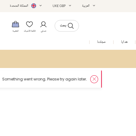
العربية
UK£ GBP
المملكة المتحدة
بحث
حسابي
قائمة الأمنيات
الحقيبة
هدايا
مجلتنا
التخفيضات