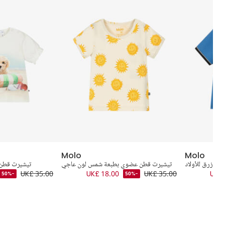
Molo
Molo
 وأزرق للأولاد
تيشيرت قطن عضوي بطبعة شمس لون عاجي
تيشيرت قطن 
UK£ 35.00
UK£ 18.00
UK£ 35.00
UK£ 
-50%
-50%