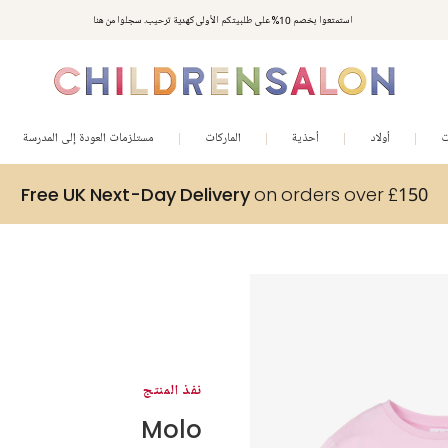
استمتعوا بخصم 10% على طلبيتكم الأولى كهدية ترحيب. سجلوا من هنا
ت
أولاد
أحذية
الماركات
مستلزمات العودة إلى المدرسة
Free UK Next-Day Delivery
on orders over £150
نفذ المنتج
Molo