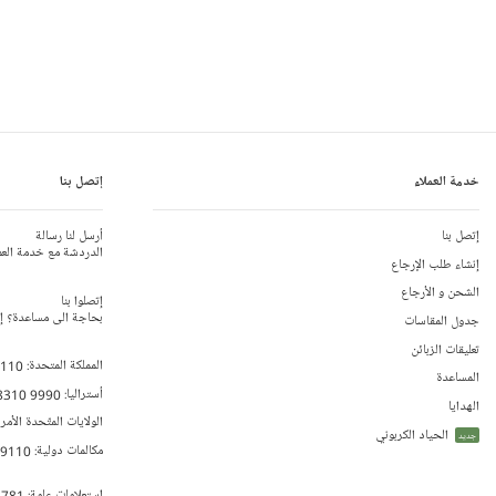
خدمة العملاء
إتصل بنا
إتصل بنا
أرسل لنا رسالة
الدردشة مع خدمة العم
إنشاء طلب الإرجاع
الشحن و الأرجاع
إتصلوا بنا
بحاجة الى مساعدة؟ إتص
جدول المقاسات
تعليقات الزبائن
المملكة المتحدة:
 110
المساعدة
أستراليا:
8310 9990
الهدايا
الولايات المتّحدة الأمر
الحياد الكربوني
جديد
مكالمات دولية:
79110
إستعلامات عامة:
 781