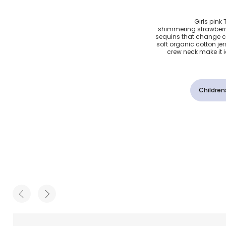
فراولة
Girls pink
shimmering strawberry 
sequins that change co
soft organic cotton jer
crew neck make it i