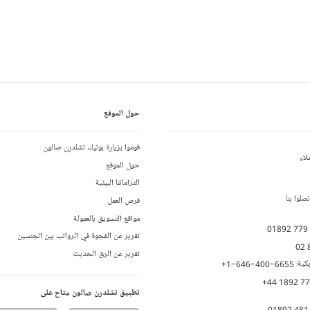
حول الموقع
قوموا بزيارة بوتيك تشلدرن صالون
لاء
حول الموقع
التزاماتنا البيئية
لوا بنا
فرص العمل
مواقع التسويق بالعمولة
01892 779
تقرير عن الفجوة في الرواتب بين الجنسين
02 
تقرير عن الرق الحديث
يكية:
+1-646-400-6655
+44 1892 7
تطبيق تشلدرن صالون متاح على
01892 481