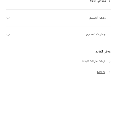
صنع في أوروبا
وصف التصميم
جماليات التصميم
عرض المزيد
توبات ماركات للبنات
Molo