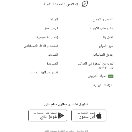
الملابس الصديقة للبيئة
الشحن و الأرجاع
الهدايا
إنشاء طلب الإرجاع
فرص العمل
إتصل بنا
إشعار الخصوصية
حول الموقع
استخدام الذكاء الاصطناعي
جدول المقاسات
الشروط
تقرير عن الفجوة في الرواتب
المساعدة
بين الجنسين
تقرير عن الرق الحديث
الحياد الكربوني
جديد
التزاماتنا البيئية
تطبيق تشلدرن صالون متاح على
تحميل التطبيق من
احصلوا على التطبيق من
أبل ستور
غوغل بلاي
© حقوق النشر و الطبع محفوظة،