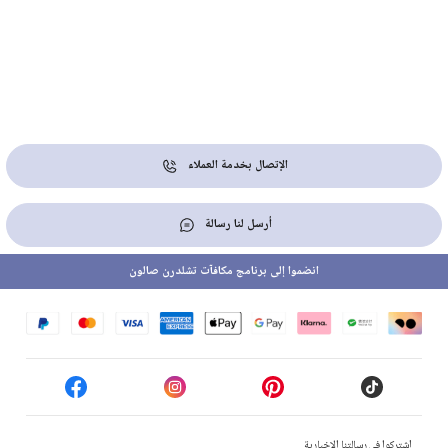
الإتصال بخدمة العملاء
أرسل لنا رسالة
انضموا إلى برنامج مكافآت تشلدرن صالون
إشتركوا في رسالتنا الإخبارية