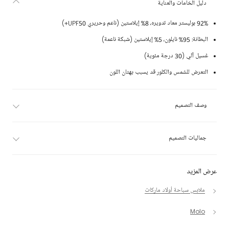
دليل الخامات والعناية
92% بوليستر معاد تدويره، 8% إيلاستين (ناعم وحريري UPF50+)
البطانة: 95% نايلون، 5% إيلاستين (شبكة ناعمة)
غسيل آلي (30 درجة مئوية)
التعرض للشمس والكلور قد يسبب بهتان اللون
وصف التصميم
جماليات التصميم
عرض المزيد
ملابس سباحة أولاد ماركات
Molo