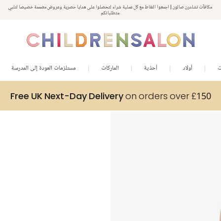
مكافآت تشلدرن صالون | اجمعوا النقاط مع كل عملية شراء لتحصلوا على هدايا حصرية وعروض مصممة خصيصا لتلبي
استمتعوا بخصم 10% على طلبيتكم الأولى كهدية ترحيب. سجلوا من هنا
متطلباتكم
ت
أولاد
أحذية
الماركات
مستلزمات العودة إلى المدرسة
Free UK Next-Day Delivery
on orders over £150