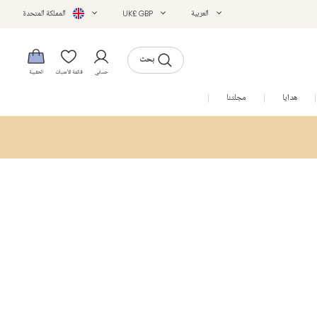
العربية
UK£ GBP
المملكة المتحدة
بحث
حسابي
قائمة الأمنيات
الحقيبة
هدايا
مجلتنا
التخفيضات