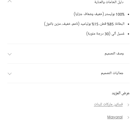
دليل الخامات والعناية
100% بوليستر (خفيف وشفاف جزئيًا)
البطانة: 85% قطن، 15% بولياميد (ناعم، خفيف، مزين بالتول)
غسيل آلي (30 درجة مئوية)
وصف التصميم
جماليات التصميم
عرض المزيد
فساتين ماركات للبنات
Mayoral