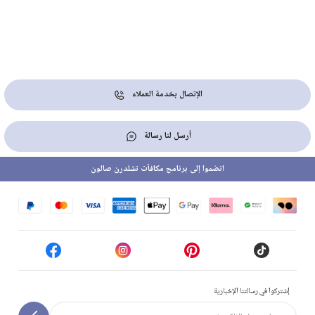
الإتصال بخدمة العملاء
أرسل لنا رسالة
انضموا إلى برنامج مكافآت تشلدرن صالون
إشتركوا في رسالتنا الإخبارية