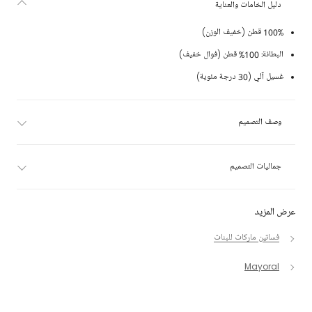
دليل الخامات والعناية
100% قطن (خفيف الوزن)
البطانة: 100% قطن (فوال خفيف)
غسيل آلي (30 درجة مئوية)
وصف التصميم
جماليات التصميم
عرض المزيد
فساتين ماركات للبنات
Mayoral