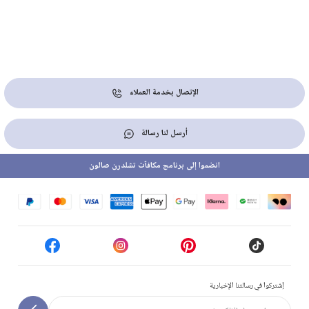
الإتصال بخدمة العملاء
أرسل لنا رسالة
انضموا إلى برنامج مكافآت تشلدرن صالون
إشتركوا في رسالتنا الإخبارية