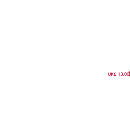
UK£ 13.00
ن عاجي للأولاد