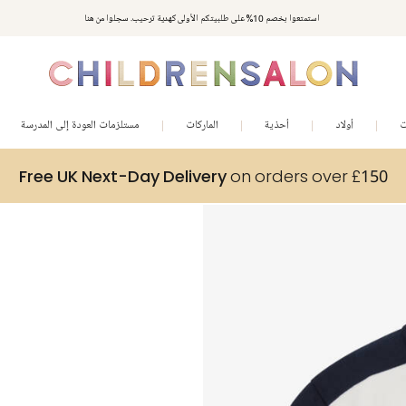
استمتعوا بخصم 10% على طلبيتكم الأولى كهدية ترحيب. سجلوا من هنا
ت
أولاد
أحذية
الماركات
مستلزمات العودة إلى المدرسة
Free UK Next-Day Delivery
on orders over £150