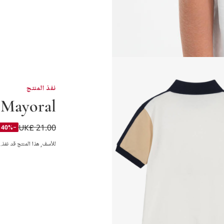
نفذ المنتج
Mayoral
UK£ 21.00
تيشيرت بولو قطن لو
-40%
للأسف, هذا المنتج قد نفذ.