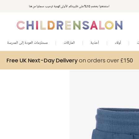
استمتعوا بخصم 10% على طلبيتكم الأولى كهدية ترحيب. سجلوا من هنا
ت
أولاد
أحذية
الماركات
مستلزمات العودة إلى المدرسة
Free UK Next-Day Delivery
on orders over £150