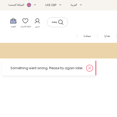
العربية
UK£ GBP
المملكة المتحدة
بحث
حسابي
قائمة الأمنيات
الحقيبة
هدايا
مجلتنا
التخفيضات