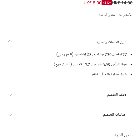
طقم جوارب وطوق رأس دانتيل لون أبيض للبنات الرضع
UK£ 8.00
UK£ 14.00
-45%
للأسف, هذا المنتج قد نفذ.
دليل الخامات والعناية
67% قطن، 30% بولياميد، 3% إيلاستين (ناعم ومرن)
طوق الرأس: 93% بولياميد، 7% إيلاستين (دانتيل مرن)
يغسل بعناية باليد / لا تنقع
وصف التصميم
جماليات التصميم
عرض المزيد