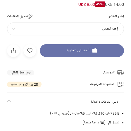
UK£ 8.00
UK£ 14.00
-45%
إختر المقاس
جدول المقاسات
إختر المقاس
أضف إلى الحقيبة
التوصيل
يوم العمل التالي
المنتجات المرتجعة
28 يوم لإرجاع المنتج
دليل الخامات والعناية
85% قطن، 10% إيلاستين، 5% بوليستر (جيرسي ناعم)
غسيل آلي (30 درجة مئوية)