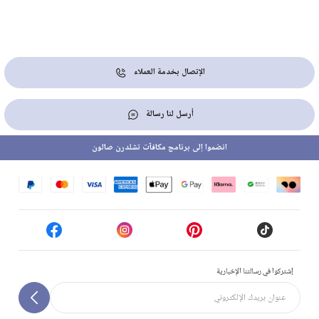
الإتصال بخدمة العملاء
أرسل لنا رسالة
انضموا إلى برنامج مكافآت تشلدرن صالون
إشتركوا في رسالتنا الإخبارية