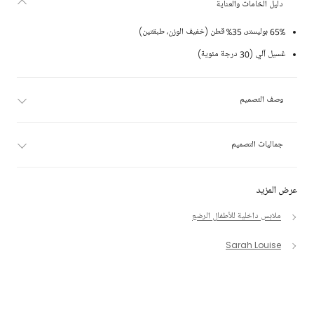
دليل الخامات والعناية
65% بوليستر، 35% قطن (خفيف الوزن، طبقتين)
غسيل آلي (30 درجة مئوية)
وصف التصميم
جماليات التصميم
عرض المزيد
ملابس داخلية للأطفال الرضع
Sarah Louise