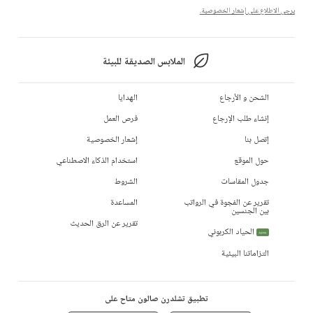
يرجى الاطلاع على إشعار الخصوصية.
الملابس الصديقة للبيئة
الشحن و الأرجاع
الهدايا
إنشاء طلب الإرجاع
فرص العمل
إتصل بنا
إشعار الخصوصية
حول الموقع
استخدام الذكاء الاصطناعي
جدول المقاسات
الشروط
تقرير عن الفجوة في الرواتب
المساعدة
بين الجنسين
تقرير عن الرق الحديث
الحياد الكربوني
جديد
التزاماتنا البيئية
تطبيق تشلدرن صالون متاح على