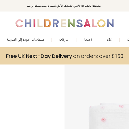
استمتعوا بخصم 10% على طلبيتكم الأولى كهدية ترحيب. سجلوا من هنا
ت
أولاد
أحذية
الماركات
مستلزمات العودة إلى المدرسة
Free UK Next-Day Delivery
on orders over £150