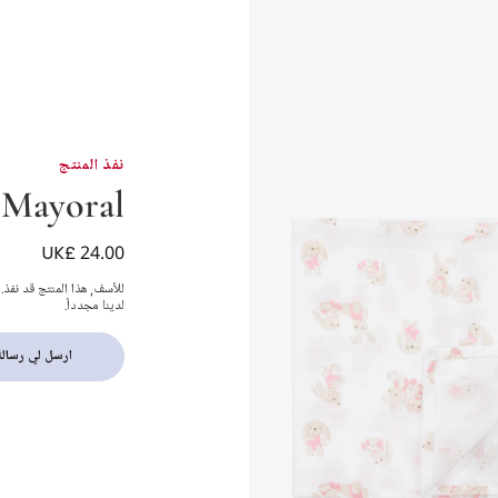
نفذ المنتج
Mayoral
UK£ 24.00
موسلين قطن لون زهر
للأسف, هذا المنتج قد نفذ.
لدينا مجدداً.
ارسل لي رسالة 