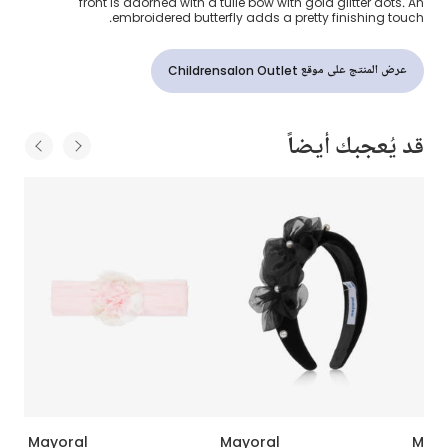
front is adorned with a tulle bow with gold glitter dots. An
embroidered butterfly adds a pretty finishing touch.
عرض المنتج على موقع Childrensalon Outlet
قد يُعجبك أيضاً
Mayoral
Mayoral
Mayo