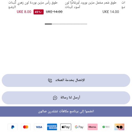
 للبنات
طوق شعر مخمل مزين بورود أورغانزا لون
طوق رأس مزين بوردة لون زهري للبنات
طق
الرضع
أسود للبنات
الرضع
8.00
UK£ 8.00
UK£ 14.00
UK£ 14.00
U
-45%
الإتصال بخدمة العملاء
أرسل لنا رسالة
انضموا إلى برنامج مكافآت تشلدرن صالون