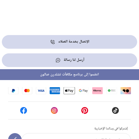
الإتصال بخدمة العملاء
أرسل لنا رسالة
انضموا إلى برنامج مكافآت تشلدرن صالون
إشتركوا في رسالتنا الإخبارية