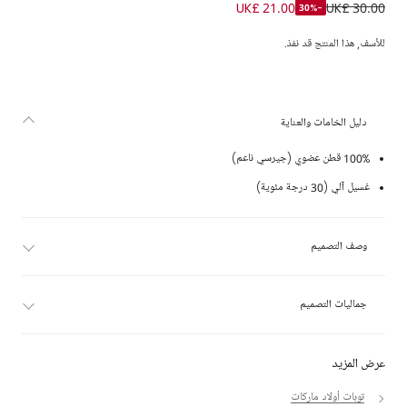
تيشيرت قطن عضوي لون أبيض
UK£ 21.00
UK£ 30.00
-30%
للأسف, هذا المنتج قد نفذ.
دليل الخامات والعناية
100% قطن عضوي (جيرسي ناعم)
غسيل آلي (30 درجة مئوية)
وصف التصميم
جماليات التصميم
عرض المزيد
توبات أولاد ماركات