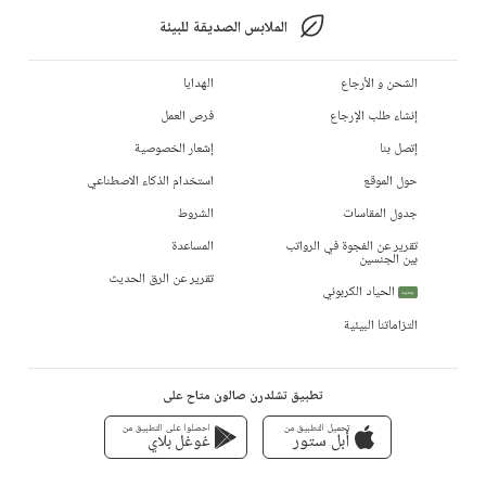
الملابس الصديقة للبيئة
الشحن و الأرجاع
الهدايا
إنشاء طلب الإرجاع
فرص العمل
إتصل بنا
إشعار الخصوصية
حول الموقع
استخدام الذكاء الاصطناعي
جدول المقاسات
الشروط
تقرير عن الفجوة في الرواتب
المساعدة
بين الجنسين
تقرير عن الرق الحديث
الحياد الكربوني
جديد
التزاماتنا البيئية
تطبيق تشلدرن صالون متاح على
تحميل التطبيق من
احصلوا على التطبيق من
أبل ستور
غوغل بلاي