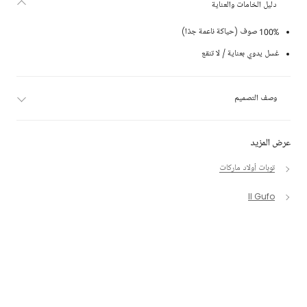
دليل الخامات والعناية
100% صوف (حياكة ناعمة جدًا)
غسل يدوي بعناية / لا تنقع
وصف التصميم
عرض المزيد
توبات أولاد ماركات
Il Gufo