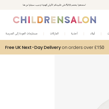
استمتعوا بخصم 10% على طلبيتكم الأولى كهدية ترحيب. سجلوا من هنا
ت
أولاد
أحذية
الماركات
مستلزمات العودة إلى المدرسة
Free UK Next-Day Delivery
on orders over £150