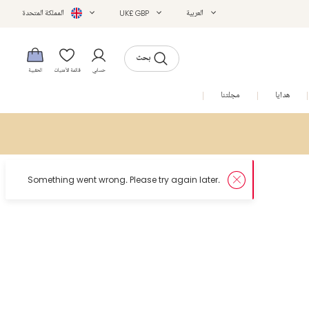
العربية
UK£ GBP
المملكة المتحدة
بحث
حسابي
قائمة الأمنيات
الحقيبة
هدايا
مجلتنا
التخفيضات