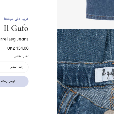
قريبا على موقعنا
Il Gufo
arrel Leg Jeans
UK£ 154.00
إختر المقاس
إختر المقاس
ارسل رسالة ب