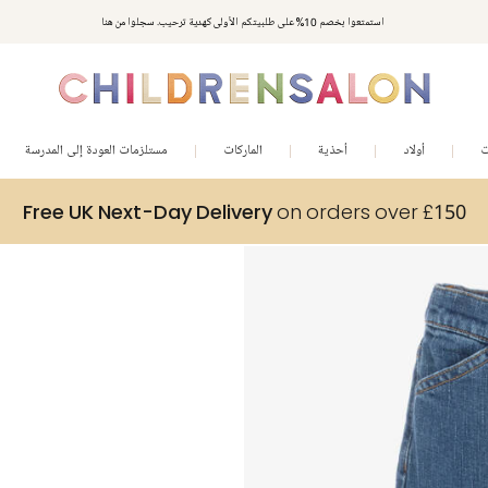
استمتعوا بخصم 10% على طلبيتكم الأولى كهدية ترحيب. سجلوا من هنا
ت
أولاد
أحذية
الماركات
مستلزمات العودة إلى المدرسة
Free UK Next-Day Delivery
on orders over £150