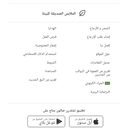
الملابس الصديقة للبيئة
الشحن و الأرجاع
الهدايا
إنشاء طلب الإرجاع
فرص العمل
إتصل بنا
إشعار الخصوصية
حول الموقع
استخدام الذكاء الاصطناعي
جدول المقاسات
الشروط
تقرير عن الفجوة في الرواتب
المساعدة
بين الجنسين
تقرير عن الرق الحديث
الحياد الكربوني
جديد
التزاماتنا البيئية
تطبيق تشلدرن صالون متاح على
تحميل التطبيق من
احصلوا على التطبيق من
أبل ستور
غوغل بلاي