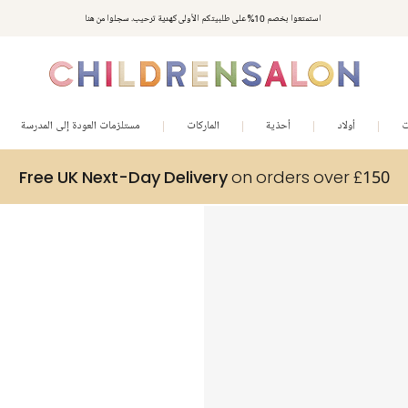
استمتعوا بخصم 10% على طلبيتكم الأولى كهدية ترحيب. سجلوا من هنا
ت
أولاد
أحذية
الماركات
مستلزمات العودة إلى المدرسة
Free UK Next-Day Delivery
on orders over £150