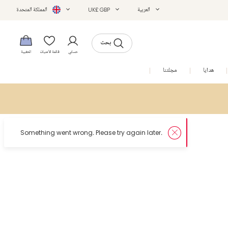
العربية
UK£ GBP
المملكة المتحدة
بحث
حسابي
قائمة الأمنيات
الحقيبة
هدايا
مجلتنا
التخفيضات
er.