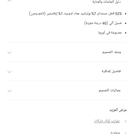
دليل الخامات والعناية
92% قطن مستدام، 7% بولياميد معاد تدويره، 1% إيلاستين (ناعم ومرن)
غسيل آلي (40 درجة مئوية)
مصنوعة في أوروبا
وصف التصميم
تفاصيل إضافية
جماليات التصميم
عرض المزيد
جوارب أولاد ماركات
Falke